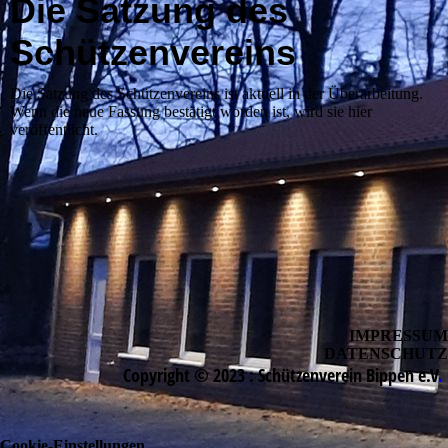
Die Satzung des
Schützenvereins
Die Satzung des Schützenvereins ist aktuell in der Überarbeitung.
Wenn die neue Fassung bestätigt worden ist, wird sie hier
veröffentlicht.
IMPRESSUM
DATENSCHUTZ
Copyright © 2023 :
Schützenverein Bippen e.V
.
Cookie-Einstellungen