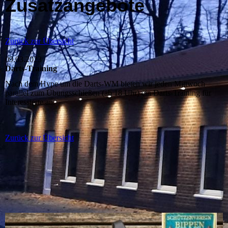
Zusatzangebote
Zurück zur Übersicht
09.03.2023
Darts-Training
Nach dem Hype um die Darts-WM bieten wir jeden Mittwoch
parallel zum Übungsschießen (ab 18 Uhr) ein Darts-Training für
Interessierte an.
Zurück zur Übersicht