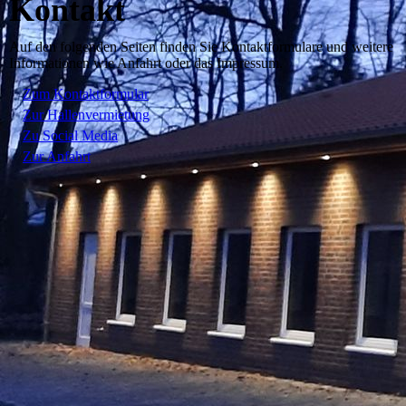
Kontakt
Auf den folgenden Seiten finden Sie Kontaktformulare und weitere
Informationen wie Anfahrt oder das Impressum.
Zum Kontaktformular
Zur Hallenvermietung
Zu Social Media
Zur Anfahrt